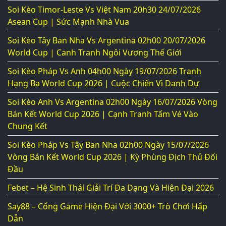
Soi Kèo Timor-Leste Vs Việt Nam 20h30 24/07/2026
Asean Cup | Sức Mạnh Nhà Vua
Soi Kèo Tây Ban Nha Vs Argentina 02h00 20/07/2026
World Cup | Canh Tranh Ngôi Vương Thế Giới
Soi Kèo Pháp Vs Anh 04h00 Ngày 19/07/2026 Tranh
Hạng Ba World Cup 2026 | Cuộc Chiến Vì Danh Dự
Soi Kèo Anh Vs Argentina 02h00 Ngày 16/07/2026 Vòng
Bán Kết World Cup 2026 | Cạnh Tranh Tấm Vé Vào
Chung Kết
Soi Kèo Pháp Vs Tây Ban Nha 02h00 Ngày 15/07/2026
Vòng Bán Kết World Cup 2026 | Kỳ Phùng Địch Thủ Đối
Đầu
Febet – Hệ Sinh Thái Giải Trí Đa Dạng Và Hiện Đại 2026
Say88 – Cổng Game Hiện Đại Với 3000+ Trò Chơi Hấp
Dẫn