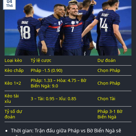
04
Th6
Loại kèo
Tỷ lệ cược
Dự đoán
Kèo chấp
Pháp -1.5 (0.90)
Chọn Pháp
Pháp: 1.33 – Hòa: 4.75 – Bờ
Kèo 1×2
Chọn Pháp
Biển Ngà: 9.0
Kèo tài
3 – Tài: 0.95 – Xỉu: 0.85
Chọn Tài
xỉu
Tỷ số dự
Pháp 3-1 Bờ
đoán
Biển Ngà
Thời gian: Trận đấu giữa Pháp vs Bờ Biển Ngà sẽ