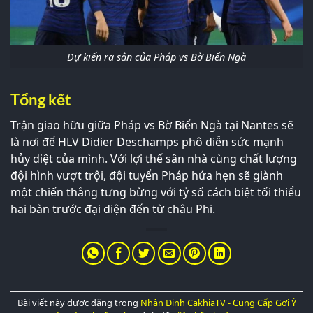
Dự kiến ra sân của Pháp vs Bờ Biển Ngà
Tổng kết
Trận giao hữu giữa Pháp vs Bờ Biển Ngà tại Nantes sẽ
là nơi để HLV Didier Deschamps phô diễn sức mạnh
hủy diệt của mình. Với lợi thế sân nhà cùng chất lượng
đội hình vượt trội, đội tuyển Pháp hứa hẹn sẽ giành
một chiến thắng tưng bừng với tỷ số cách biệt tối thiểu
hai bàn trước đại diện đến từ châu Phi.
Bài viết này được đăng trong
Nhận Định CakhiaTV - Cung Cấp Gợi Ý