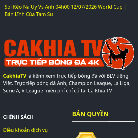
Soi Kèo Na Uy Vs Anh 04h00 12/07/2026 World Cup |
Bản Lĩnh Của Tam Sư
CakhiaTV
là kênh xem trực tiếp bóng đá với BLV tiếng
Việt. Trực tiếp bóng đá Anh, Champion League, La Liga,
Serie A, V-League miễn phí chỉ có tại Cà Khịa TV
BẢN QUYỀN
CHÍNH SÁCH
Điều khoản dịch vụ