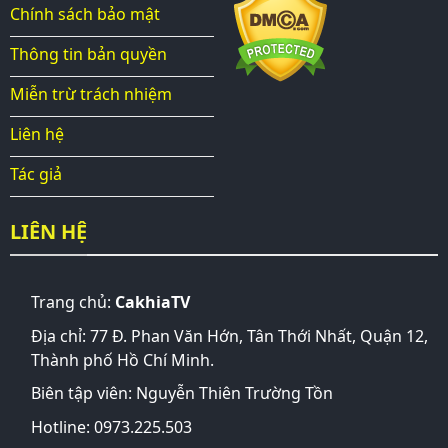
Chính sách bảo mật
Thông tin bản quyền
Miễn trừ trách nhiệm
Liên hệ
Tác giả
LIÊN HỆ
Trang chủ:
CakhiaTV
Địa chỉ: 77 Đ. Phan Văn Hớn, Tân Thới Nhất, Quận 12,
Thành phố Hồ Chí Minh.
Biên tập viên: Nguyễn Thiên Trường Tồn
Hotline: 0973.225.503