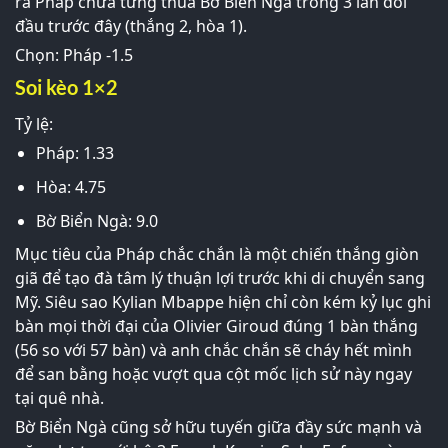
ra Pháp chưa từng thua Bờ Biển Ngà trong 3 lần đối
đầu trước đây (thắng 2, hòa 1).
Chọn: Pháp -1.5
Soi kèo 1×2
Tỷ lệ:
Pháp: 1.33
Hòa: 4.75
Bờ Biển Ngà: 9.0
Mục tiêu của Pháp chắc chắn là một chiến thắng giòn
giã để tạo đà tâm lý thuận lợi trước khi di chuyển sang
Mỹ. Siêu sao Kylian Mbappe hiện chỉ còn kém kỷ lục ghi
bàn mọi thời đại của Olivier Giroud đúng 1 bàn thắng
(56 so với 57 bàn) và anh chắc chắn sẽ cháy hết mình
để san bằng hoặc vượt qua cột mốc lịch sử này ngay
tại quê nhà.
Bờ Biển Ngà cũng sở hữu tuyến giữa đầy sức mạnh và