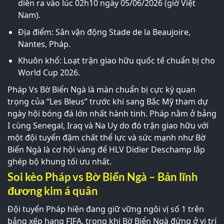
diễn ra vào lúc 02h10 ngày 05/06/2026 (giờ Việt
Nam).
Địa điểm: Sân vận động Stade de la Beaujoire,
Nantes, Pháp.
Khuôn khổ: Loạt trận giao hữu quốc tế chuẩn bị cho
World Cup 2026.
Pháp Vs Bờ Biển Ngà là màn chuẩn bị cực kỳ quan
trọng của “Les Bleus” trước khi sang Bắc Mỹ tham dự
ngày hội bóng đá lớn nhất hành tinh. Pháp nằm ở bảng
I cùng Senegal, Iraq và Na Uy do đó trận giao hữu với
một đội tuyển đậm chất thể lực và sức mạnh như Bờ
Biển Ngà là cơ hội vàng để HLV Didier Deschamp lắp
ghép bộ khung tối ưu nhất.
Soi kèo Pháp vs Bờ Biển Ngà – Bản lĩnh
đương kim á quân
Đội tuyển Pháp hiện đang giữ vững ngôi vị số 1 trên
bảng xếp hạng FIFA, trong khi Bờ Biển Ngà đứng ở vị trí