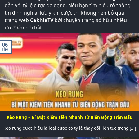
dẫn với tỷ lệ cược đa dạng. Nếu bạn tìm hiểu rõ thông
tin định nghĩa, lưu ý khi cược thì không nên bỏ qua
trang web
CakhiaTV
bởi chuyên trang sở hữu nhiều
ưu điểm nổi bật.
06
Th4
Kèo Rung – Bí Mật Kiếm Tiền Nhanh Từ Biến Động Trận Đấu
Kèo rung được hiểu là loại cược có tỷ lệ thay đổi liên tục trong [...]