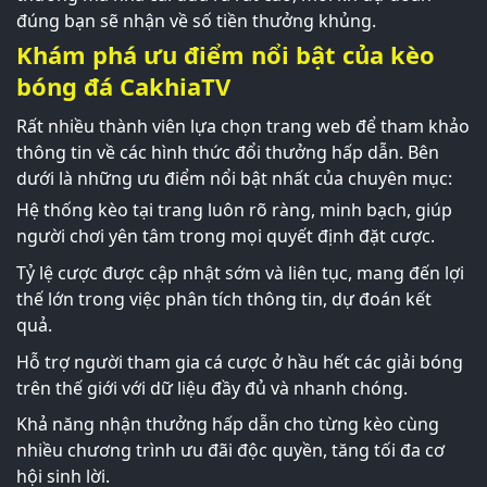
đúng bạn sẽ nhận về số tiền thưởng khủng.
Khám phá ưu điểm nổi bật của kèo
bóng đá CakhiaTV
Rất nhiều thành viên lựa chọn trang web để tham khảo
thông tin về các hình thức đổi thưởng hấp dẫn. Bên
dưới là những ưu điểm nổi bật nhất của chuyên mục:
Hệ thống kèo tại trang luôn rõ ràng, minh bạch, giúp
người chơi yên tâm trong mọi quyết định đặt cược.
Tỷ lệ cược được cập nhật sớm và liên tục, mang đến lợi
thế lớn trong việc phân tích thông tin, dự đoán kết
quả.
Hỗ trợ người tham gia cá cược ở hầu hết các giải bóng
trên thế giới với dữ liệu đầy đủ và nhanh chóng.
Khả năng nhận thưởng hấp dẫn cho từng kèo cùng
nhiều chương trình ưu đãi độc quyền, tăng tối đa cơ
hội sinh lời.