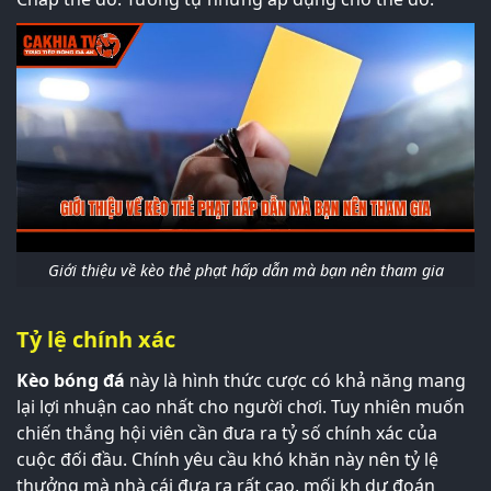
Giới thiệu về kèo thẻ phạt hấp dẫn mà bạn nên tham gia
Tỷ lệ chính xác
Kèo bóng đá
này là hình thức cược có khả năng mang
lại lợi nhuận cao nhất cho người chơi. Tuy nhiên muốn
chiến thắng hội viên cần đưa ra tỷ số chính xác của
cuộc đối đầu. Chính yêu cầu khó khăn này nên tỷ lệ
thưởng mà nhà cái đưa ra rất cao, mối kh dự đoán