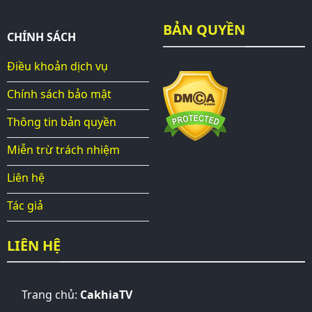
BẢN QUYỀN
CHÍNH SÁCH
Điều khoản dịch vụ
Chính sách bảo mật
Thông tin bản quyền
Miễn trừ trách nhiệm
Liên hệ
Tác giả
LIÊN HỆ
Trang chủ:
CakhiaTV