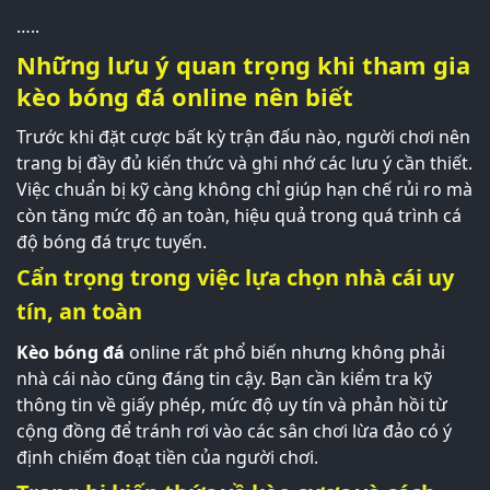
…..
Những lưu ý quan trọng khi tham gia
kèo bóng đá online nên biết
Trước khi đặt cược bất kỳ trận đấu nào, người chơi nên
trang bị đầy đủ kiến thức và ghi nhớ các lưu ý cần thiết.
Việc chuẩn bị kỹ càng không chỉ giúp hạn chế rủi ro mà
còn tăng mức độ an toàn, hiệu quả trong quá trình cá
độ bóng đá trực tuyến.
Cẩn trọng trong việc lựa chọn nhà cái uy
tín, an toàn
Kèo bóng đá
online rất phổ biến nhưng không phải
nhà cái nào cũng đáng tin cậy. Bạn cần kiểm tra kỹ
thông tin về giấy phép, mức độ uy tín và phản hồi từ
cộng đồng để tránh rơi vào các sân chơi lừa đảo có ý
định chiếm đoạt tiền của người chơi.