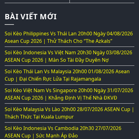
BÀI VIẾT MỚI
Soi Kèo Philippines Vs Thái Lan 20h00 Ngày 04/08/2026
Asean Cup 2026 | Thử Thách Cho “The Azkals”
Soi Kèo Indonesia Vs Việt Nam 20h30 Ngày 03/08/2026
ASEAN Cup 2026 | Màn So Tài Đầy Duyên Nợ
Soi Kèo Thái Lan Vs Malaysia 20h00 01/08/2026 Asean
Cup | Đại Chiến Rực Lửa Tại Rajamangala
Soi Kèo Việt Nam Vs Singapore 20h00 Ngày 31/07/2026
ASEAN Cup 2026 | Khẳng Định Vị Thế Nhà ĐKVĐ
Soi Kèo Malaysia Vs Lào 20h00 28/07/2026 ASEAN Cup |
Thách Thức Tại Kuala Lumpur
Soi Kèo Indonesia Vs Cambodia 20h30 27/07/2026
ASEAN Cup | Sức Mạnh Áp Đảo