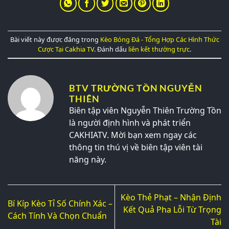
Bài viết này được đăng trong
Kèo Bóng Đá - Tổng Hợp Các Hình Thức
Cược Tại Cakhia TV
. Đánh dấu
liên kết thường trực
.
BTV TRƯỜNG TỒN NGUYỄN
THIÊN
Biên tập viên Nguyễn Thiên Trường Tồn
là người định hình và phát triển
CAKHIATV. Mời bạn xem ngay các
thông tin thú vị về biên tập viên tài
năng này.
Kèo Thẻ Phạt – Nhận Định
Bí Kíp Kèo Tỉ Số Chính Xác –
Kết Quả Pha Lỗi Từ Trọng
Cách Tính Và Chọn Chuẩn
Tài