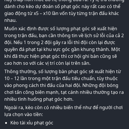
dành cho kèo dự đoán số phạt góc này rất cao có thể
giao động từ x5 – x10 lần vốn tùy từng trận đấu khác
nhau.
Muốn xác định được số lượng phạt góc sẽ xuất hiện
trong trận đấu, bạn cần thông tin về lịch sử lỗi của cả 2
đội. Nếu 1 trong 2 đội gây ra lỗi thì đội còn lại được
quyền đá phạt tại khu vực góc gần khung thành. Một
khi đã thực hiện phạt góc thì cơ hội ghi bàn cũng sẽ
cao hơn so với các vị trí còn lại trên sân.
Thông thường, số lượng bàn phạt góc sẽ xuất hiện từ
10 – 12 lần trong một trận đấu tiêu chuẩn, tùy thuộc
vào phong cách thi đấu của hai đội. Những đội bóng
chơi tấn công biên mạnh, tạt cánh nhiều thường tạo ra
nhiều tình huống phạt góc hơn.
Ngoài ra, kèo còn có nhiều biến thể như để người chơi
lựa chọn vào tiền:
Kèo tài xỉu phạt góc