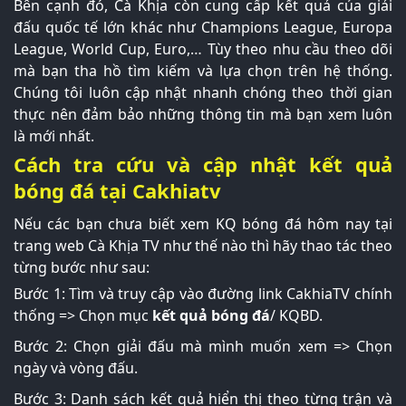
Bên cạnh đó, Cà Khịa còn cung cấp kết quả của giải
đấu quốc tế lớn khác như Champions League, Europa
League, World Cup, Euro,… Tùy theo nhu cầu theo dõi
mà bạn tha hồ tìm kiếm và lựa chọn trên hệ thống.
Chúng tôi luôn cập nhật nhanh chóng theo thời gian
thực nên đảm bảo những thông tin mà bạn xem luôn
là mới nhất.
Cách tra cứu và cập nhật kết quả
bóng đá tại Cakhiatv
Nếu các bạn chưa biết xem KQ bóng đá hôm nay tại
trang web Cà Khịa TV như thế nào thì hãy thao tác theo
từng bước như sau:
Bước 1: Tìm và truy cập vào đường link CakhiaTV chính
thống => Chọn mục
kết quả bóng đá
/ KQBD.
Bước 2: Chọn giải đấu mà mình muốn xem => Chọn
ngày và vòng đấu.
Bước 3: Danh sách kết quả hiển thị theo từng trận và