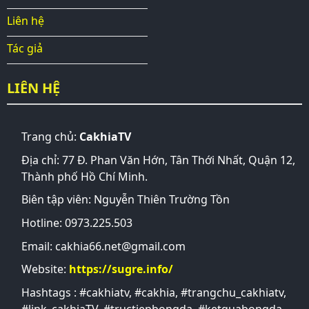
Liên hệ
Tác giả
LIÊN HỆ
Trang chủ:
CakhiaTV
Địa chỉ: 77 Đ. Phan Văn Hớn, Tân Thới Nhất, Quận 12,
Thành phố Hồ Chí Minh.
Biên tập viên: Nguyễn Thiên Trường Tồn
Hotline: 0973.225.503
Email: cakhia66.net@gmail.com
Website:
https://sugre.info/
Hashtags : #cakhiatv, #cakhia, #trangchu_cakhiatv,
#link_cakhiaTV, #tructiepbongda, #ketquabongda