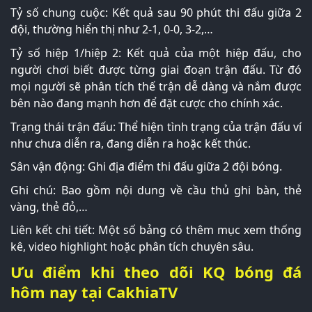
Tỷ số chung cuộc: Kết quả sau 90 phút thi đấu giữa 2
đội, thường hiển thị như 2-1, 0-0, 3-2,…
Tỷ số hiệp 1/hiệp 2: Kết quả của một hiệp đấu, cho
người chơi biết được từng giai đoạn trận đấu. Từ đó
mọi người sẽ phân tích thế trận dễ dàng và nắm được
bên nào đang mạnh hơn để đặt cược cho chính xác.
Trạng thái trận đấu: Thể hiện tình trạng của trận đấu ví
như chưa diễn ra, đang diễn ra hoặc kết thúc.
Sân vận động: Ghi địa điểm thi đấu giữa 2 đội bóng.
Ghi chú: Bao gồm nội dung về cầu thủ ghi bàn, thẻ
vàng, thẻ đỏ,…
Liên kết chi tiết: Một số bảng có thêm mục xem thống
kê, video highlight hoặc phân tích chuyên sâu.
Ưu điểm khi theo dõi KQ bóng đá
hôm nay tại CakhiaTV