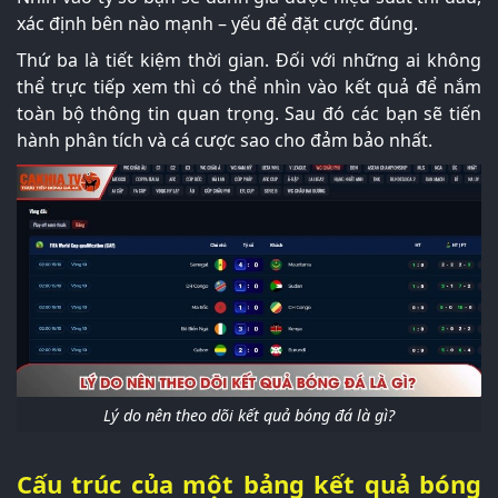
xác định bên nào mạnh – yếu để đặt cược đúng.
Thứ ba là tiết kiệm thời gian. Đối với những ai không
thể trực tiếp xem thì có thể nhìn vào kết quả để nắm
toàn bộ thông tin quan trọng. Sau đó các bạn sẽ tiến
hành phân tích và cá cược sao cho đảm bảo nhất.
Lý do nên theo dõi kết quả bóng đá là gì?
Cấu trúc của một bảng kết quả bóng