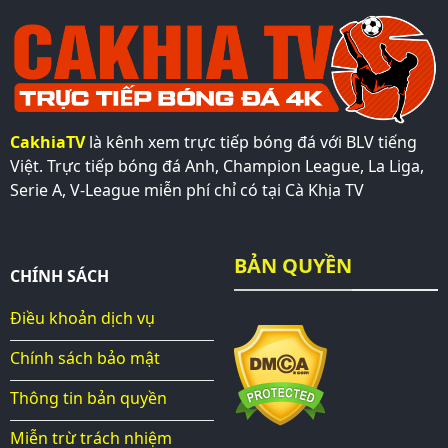
CakhiaTV
là kênh xem trực tiếp bóng đá với BLV tiếng
Việt. Trực tiếp bóng đá Anh, Champion League, La Liga,
Serie A, V-League miễn phí chỉ có tại Cà Khịa TV
BẢN QUYỀN
CHÍNH SÁCH
Điều khoản dịch vụ
Chính sách bảo mật
Thông tin bản quyền
Miễn trừ trách nhiệm