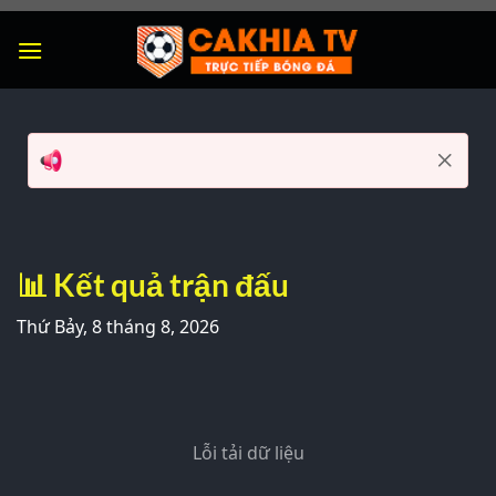
Bỏ
qua
nội
dung
📊 Kết quả trận đấu
Thứ Bảy, 8 tháng 8, 2026
Lỗi tải dữ liệu