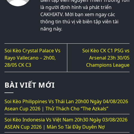
là người định hình và phát triển
CAKHIATV. Mời bạn xem ngay các
thông tin thú vị về biên tập viên tài
năng này.
Soi Kèo Crystal Palace Vs
Soi Kèo CK C1 PSG vs
Rayo Vallecano – 2h00,
Arsenal 23h 30/05
28/05 CK C3
Champions League
BÀI VIẾT MỚI
Soi Kèo Philippines Vs Thái Lan 20h00 Ngày 04/08/2026
Asean Cup 2026 | Thử Thách Cho “The Azkals”
Soi Kèo Indonesia Vs Việt Nam 20h30 Ngày 03/08/2026
ASEAN Cup 2026 | Màn So Tài Đầy Duyên Nợ