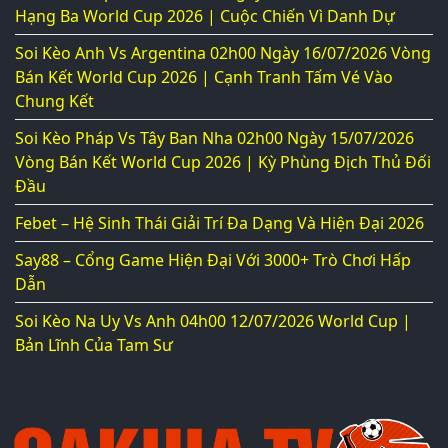
Hạng Ba World Cup 2026 | Cuộc Chiến Vì Danh Dự
Soi Kèo Anh Vs Argentina 02h00 Ngày 16/07/2026 Vòng
Bán Kết World Cup 2026 | Cạnh Tranh Tấm Vé Vào
Chung Kết
Soi Kèo Pháp Vs Tây Ban Nha 02h00 Ngày 15/07/2026
Vòng Bán Kết World Cup 2026 | Kỳ Phùng Địch Thủ Đối
Đầu
Febet – Hệ Sinh Thái Giải Trí Đa Dạng Và Hiện Đại 2026
Say88 – Cổng Game Hiện Đại Với 3000+ Trò Chơi Hấp
Dẫn
Soi Kèo Na Uy Vs Anh 04h00 12/07/2026 World Cup |
Bản Lĩnh Của Tam Sư