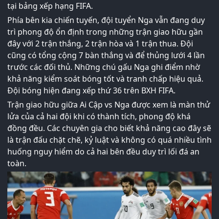
tại bảng xếp hạng FIFA.
Phía bên kia chiến tuyến, đội tuyển Nga vẫn đang duy
trì phong độ ổn định trong những trận giao hữu gần
đây với 2 trận thắng, 2 trận hòa và 1 trận thua. Đội
cũng có tổng cộng 7 bàn thắng và để thủng lưới 4 lần
trước các đối thủ. Những chú gấu Nga ghi điểm nhờ
khả năng kiểm soát bóng tốt và tranh chấp hiệu quả.
Đội bóng hiện đang xếp thứ 36 trên BXH FIFA.
Trận giao hữu giữa Ai Cập vs Nga được xem là màn thử
lửa của cả hai đội khi có thành tích, phong độ khá
đồng đều. Các chuyên gia cho biết khả năng cao đây sẽ
là trận đấu chặt chẽ, kỷ luật và không có quá nhiều tình
huống nguy hiểm do cả hai bên đều duy trì lối đá an
toàn.