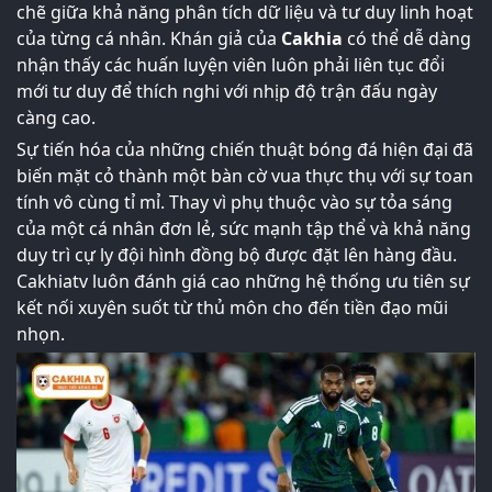
chẽ giữa khả năng phân tích dữ liệu và tư duy linh hoạt
của từng cá nhân. Khán giả của
Cakhia
có thể dễ dàng
nhận thấy các huấn luyện viên luôn phải liên tục đổi
mới tư duy để thích nghi với nhịp độ trận đấu ngày
càng cao.
Sự tiến hóa của những chiến thuật bóng đá hiện đại đã
biến mặt cỏ thành một bàn cờ vua thực thụ với sự toan
tính vô cùng tỉ mỉ. Thay vì phụ thuộc vào sự tỏa sáng
của một cá nhân đơn lẻ, sức mạnh tập thể và khả năng
duy trì cự ly đội hình đồng bộ được đặt lên hàng đầu.
Cakhiatv luôn đánh giá cao những hệ thống ưu tiên sự
kết nối xuyên suốt từ thủ môn cho đến tiền đạo mũi
nhọn.