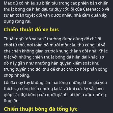
Mặc dù có nhiều sự biến tấu trong các phiên bản chiến
thuật bóng đá hiện đại, tư duy cốt lõi của Catenaccio về
sự an toàn tuyệt đối vẫn được nhiều nhà cầm quân áp
dụng rộng rãi.
Chiến thuật đỗ xe bus
Thuật ngữ “đỗ xe bus” thường được dùng để chỉ lối
chơi tử thủ, nơi toàn bộ mười một cầu thủ cùng lui về
che chắn không gian trước khung thành đội nhà. Khác
biệt với những chiến thuật bóng đá hiện đại khác, sơ
đồ này gần như nhường hẳn quyền kiểm soát khu
trung tuyến cho đối thủ để chực chờ cơ hội phản công
chớp nhoáng.
Lối đá này tuy không làm hài lòng những khán giả yêu
thích sự cống hiến nhưng lại là vũ khí cực kỳ sắc bén
giúp các đội bóng cửa dưới giành lợi thế trước những
ông lớn.
Chiến thuật bóng đá tổng lực