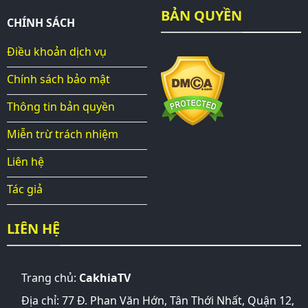
BẢN QUYỀN
CHÍNH SÁCH
Điều khoản dịch vụ
Chính sách bảo mật
Thông tin bản quyền
Miễn trừ trách nhiệm
Liên hệ
Tác giả
LIÊN HỆ
Trang chủ:
CakhiaTV
Địa chỉ: 77 Đ. Phan Văn Hớn, Tân Thới Nhất, Quận 12,